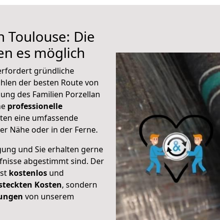
h Toulouse: Die
n es möglich
rfordert gründliche
hlen der besten Route von
kung des Familien Porzellan
ine
professionelle
eten eine umfassende
er Nähe oder in der Ferne.
gung und Sie erhalten gerne
rfnisse abgestimmt sind. Der
ist
kostenlos
und
steckten Kosten
, sondern
tungen
von unserem