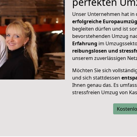
perfekten Um
Unser Unternehmen hat in
erfolgreiche Europaumzü
begleiten dürfen und ist so
bevorstehenden Umzug nac
Erfahrung
im Umzugssektor
reibungslosen und stress
unserem zuverlässigen Netz
Möchten Sie sich vollständ
und sich stattdessen
entsp
Ihnen genau das. Es umfasst 
stressfreien Umzug von Kas
Kostenlo