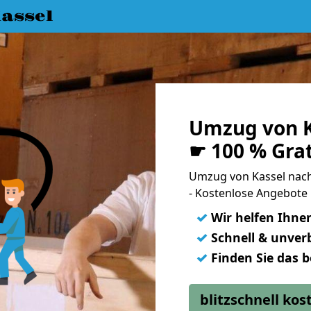
assel
Umzug von K
☛ 100 % Gra
Umzug von Kassel nac
- Kostenlose Angebote 
✓
Wir helfen Ihne
✓
Schnell & unverb
✓
Finden Sie das 
blitzschnell ko