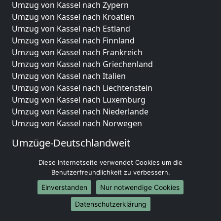
Umzug von Kassel nach Zypern
Umzug von Kassel nach Kroatien
Umzug von Kassel nach Estland
Umzug von Kassel nach Finnland
Umzug von Kassel nach Frankreich
Umzug von Kassel nach Griechenland
Umzug von Kassel nach Italien
Umzug von Kassel nach Liechtenstein
Umzug von Kassel nach Luxemburg
Umzug von Kassel nach Niederlande
Umzug von Kassel nach Norwegen
Umzüge-Deutschlandweit
Umzug von Kassel nach Berlin
Diese Internetseite verwendet Cookies um die
Umzug von Kassel nach Hamburg
Benutzerfreundlichkeit zu verbessern.
Umzug von Kassel nach München
Einverstanden
Nur notwendige Cookies
Umzug von Kassel nach Köln
Datenschutzerklärung
Umzug von Kassel nach Frankfurt am Main
Umzug von Kassel nach Stuttgart