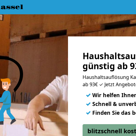
assel
Haushaltsau
günstig ab 9
Haushaltsauflösung K
ab 93€ ✓ Jetzt Angebote
✓
Wir helfen Ihne
✓
Schnell & unverb
✓
Finden Sie das 
blitzschnell ko