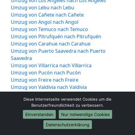
Umzug von Los Ángeles nach Los Ángeles
Umzug von Lebu nach Lebu
Umzug von Cañete nach Cañete
Umzug von Angol nach Angol
Umzug von Temuco nach Temuco
Umzug von Pitrufquén nach Pitrufquén
Umzug von Carahue nach Carahue
Umzug von Puerto Saavedra nach Puerto
Saavedra
Umzug von Villarrica nach Villarrica
Umzug von Pucón nach Pucón
Umzug von Freire nach Freire
Umzug von Valdivia nach Valdivia
Umzug von Corral nach Corral
Diese Internetseite verwendet Cookies um die
Umzug von Lanco nach Lanco
Benutzerfreundlichkeit zu verbessern.
Umzug von Los Lagos nach Los Lagos
Einverstanden
Nur notwendige Cookies
Umzug von Mariquina nach Mariquina
Umzug von Máfil nach Máfil
Datenschutzerklärung
Umzug von Paillaco nach Paillaco