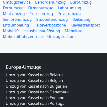
Umzugsservice
Behördenumzug
Büroumzug
Fernumzug
Firmenumzug
Laborumzug
Mini Umzug
Praxisumzug
Privatumzug
Seniorenumzug
Studentenumzug
Beiladung
Entrümpelung
Halteverbotszone
Klaviertransport
Möbellift
Haushaltsauflösung
Möbeltaxi
Möbelmitfahrzentrale
Umzugskartons
Europa-Umzüge
Umzug von Kassel nach Belarus
Umzug von Kassel nach Belgien
Umzug von Kassel nach Bulgarien
Umzug von Kassel nach Dänemark
Umzug von Kassel nach England
Umzug von Kassel nach Portugal