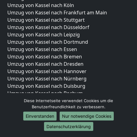
Umzug von Kassel nach Köln
Umzug von Kassel nach Frankfurt am Main
Umzug von Kassel nach Stuttgart
Umzug von Kassel nach Düsseldorf
Umzug von Kassel nach Leipzig
Umzug von Kassel nach Dortmund
Umzug von Kassel nach Essen
Umzug von Kassel nach Bremen
Umzug von Kassel nach Dresden
Umzug von Kassel nach Hannover
Umzug von Kassel nach Nürnberg
Umzug von Kassel nach Duisburg
Umzug von Kassel nach Bochum
Umzug von Kassel nach Wuppertal
Diese Internetseite verwendet Cookies um die
Benutzerfreundlichkeit zu verbessern.
Umzug von Kassel nach Bielefeld
Umzug von Kassel nach Bonn
Einverstanden
Nur notwendige Cookies
Umzug von Kassel nach Münster
Datenschutzerklärung
Internationale-Umzüge