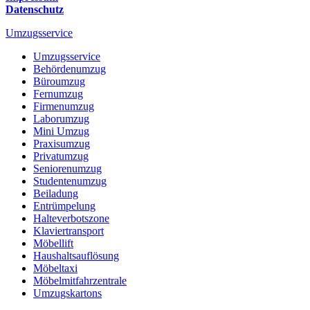
Datenschutz
Umzugsservice
Umzugsservice
Behördenumzug
Büroumzug
Fernumzug
Firmenumzug
Laborumzug
Mini Umzug
Praxisumzug
Privatumzug
Seniorenumzug
Studentenumzug
Beiladung
Entrümpelung
Halteverbotszone
Klaviertransport
Möbellift
Haushaltsauflösung
Möbeltaxi
Möbelmitfahrzentrale
Umzugskartons