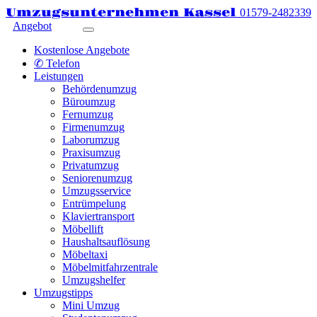
Umzugsunternehmen Kassel
01579-2482339
Angebot
Kostenlose Angebote
✆ Telefon
Leistungen
Behördenumzug
Büroumzug
Fernumzug
Firmenumzug
Laborumzug
Praxisumzug
Privatumzug
Seniorenumzug
Umzugsservice
Entrümpelung
Klaviertransport
Möbellift
Haushaltsauflösung
Möbeltaxi
Möbelmitfahrzentrale
Umzugshelfer
Umzugstipps
Mini Umzug