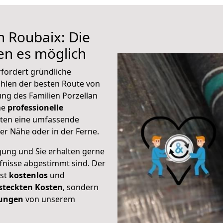
h Roubaix: Die
n es möglich
fordert gründliche
hlen der besten Route von
ung des Familien Porzellan
ine
professionelle
eten eine umfassende
er Nähe oder in der Ferne.
gung und Sie erhalten gerne
rfnisse abgestimmt sind. Der
ist
kostenlos
und
steckten Kosten
, sondern
tungen
von unserem