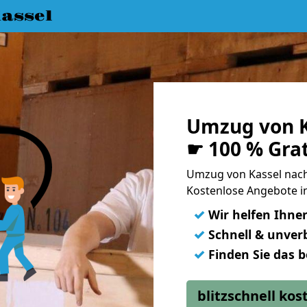
assel
Umzug von K
☛ 100 % Gra
Umzug von Kassel nac
Kostenlose Angebote in
✓
Wir helfen Ihne
✓
Schnell & unverb
✓
Finden Sie das 
blitzschnell ko