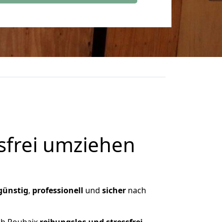
frei umziehen
günstig
,
professionell
und
sicher
nach