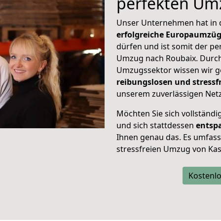
perfekten Um
Unser Unternehmen hat in
erfolgreiche Europaumzü
dürfen und ist somit der pe
Umzug nach Roubaix. Durc
Umzugssektor wissen wir g
reibungslosen und stress
unserem zuverlässigen Netz
Möchten Sie sich vollständ
und sich stattdessen
entsp
Ihnen genau das. Es umfasst 
stressfreien Umzug von Kas
Kostenlo