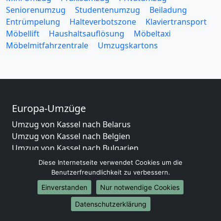
Seniorenumzug
Studentenumzug
Beiladung
Entrümpelung
Halteverbotszone
Klaviertransport
Möbellift
Haushaltsauflösung
Möbeltaxi
Möbelmitfahrzentrale
Umzugskartons
Europa-Umzüge
Umzug von Kassel nach Belarus
Umzug von Kassel nach Belgien
Umzug von Kassel nach Bulgarien
Umzug von Kassel nach Dänemark
Diese Internetseite verwendet Cookies um die
Umzug von Kassel nach England
Benutzerfreundlichkeit zu verbessern.
Umzug von Kassel nach Portugal
Einverstanden
Nur notwendige Cookies
Umzug von Kassel nach Bosnien und Herzegowina
Datenschutzerklärung
Umzug von Kassel nach Irland
Umzug von Kassel nach Lettland