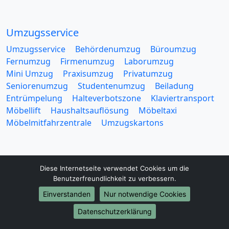
Umzugsservice
Umzugsservice
Behördenumzug
Büroumzug
Fernumzug
Firmenumzug
Laborumzug
Mini Umzug
Praxisumzug
Privatumzug
Seniorenumzug
Studentenumzug
Beiladung
Entrümpelung
Halteverbotszone
Klaviertransport
Möbellift
Haushaltsauflösung
Möbeltaxi
Möbelmitfahrzentrale
Umzugskartons
Diese Internetseite verwendet Cookies um die
Benutzerfreundlichkeit zu verbessern.
Europa-Umzüge
Einverstanden
Nur notwendige Cookies
Umzug von Kassel nach Belarus
Datenschutzerklärung
Umzug von Kassel nach Belgien