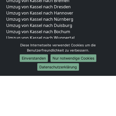
Umzug von Kassel nach Bremen
Umzug von Kassel nach Dresden
Umzug von Kassel nach Hannover
Umzug von Kassel nach Nürnberg
Umzug von Kassel nach Duisburg
Umzug von Kassel nach Bochum
Umzug von Kassel nach Wuppertal
Umzug von Kassel nach Bielefeld
Diese Internetseite verwendet Cookies um die
Umzug von Kassel nach Bonn
Benutzerfreundlichkeit zu verbessern.
Umzug von Kassel nach Münster
Einverstanden
Nur notwendige Cookies
Internationale-Umzüge
Datenschutzerklärung
Umzug von Kassel nach Brasilien
Umzug von Kassel nach Brunei Darussalam
Umzug von Kassel nach Burkina Faso
Umzug von Kassel nach Burundi
Umzug von Kassel nach Chile
Umzug von Kassel nach China
Umzug von Kassel nach Cookinseln