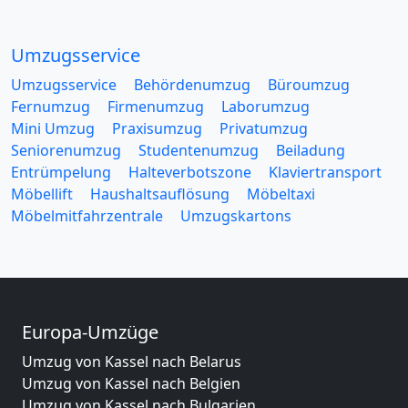
Umzugsservice
Umzugsservice
Behördenumzug
Büroumzug
Fernumzug
Firmenumzug
Laborumzug
Mini Umzug
Praxisumzug
Privatumzug
Seniorenumzug
Studentenumzug
Beiladung
Entrümpelung
Halteverbotszone
Klaviertransport
Möbellift
Haushaltsauflösung
Möbeltaxi
Möbelmitfahrzentrale
Umzugskartons
Europa-Umzüge
Umzug von Kassel nach Belarus
Umzug von Kassel nach Belgien
Umzug von Kassel nach Bulgarien