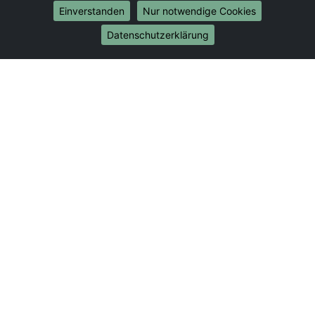
Umzug von Kassel nach Bonn
Einverstanden
Nur notwendige Cookies
Umzug von Kassel nach Münster
Datenschutzerklärung
Internationale-Umzüge
Umzug von Kassel nach Brasilien
Umzug von Kassel nach Brunei Darussalam
Umzug von Kassel nach Burkina Faso
Umzug von Kassel nach Burundi
Umzug von Kassel nach Chile
Umzug von Kassel nach China
Umzug von Kassel nach Cookinseln
Umzug von Kassel nach Costa Rica
Umzug von Kassel nach Curaçao
Umzug von Kassel nach Demokratische Republik
Kongo
Umzug von Kassel nach Dominica
Umzug von Kassel nach Dominikanische Republik
Umzug von Kassel nach Dschibuti
Umzug von Kassel nach Ecuador