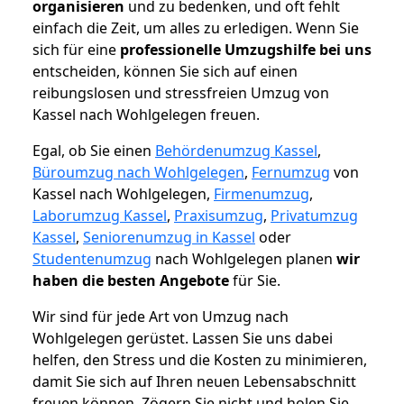
organisieren
und zu bedenken, und oft fehlt
einfach die Zeit, um alles zu erledigen. Wenn Sie
sich für eine
professionelle Umzugshilfe bei uns
entscheiden, können Sie sich auf einen
reibungslosen und stressfreien Umzug von
Kassel nach Wohlgelegen freuen.
Egal, ob Sie einen
Behördenumzug Kassel
,
Büroumzug nach Wohlgelegen
,
Fernumzug
von
Kassel nach Wohlgelegen,
Firmenumzug
,
Laborumzug Kassel
,
Praxisumzug
,
Privatumzug
Kassel
,
Seniorenumzug in Kassel
oder
Studentenumzug
nach Wohlgelegen planen
wir
haben die besten Angebote
für Sie.
Wir sind für jede Art von Umzug nach
Wohlgelegen gerüstet. Lassen Sie uns dabei
helfen, den Stress und die Kosten zu minimieren,
damit Sie sich auf Ihren neuen Lebensabschnitt
freuen können.
Zögern Sie nicht und holen Sie