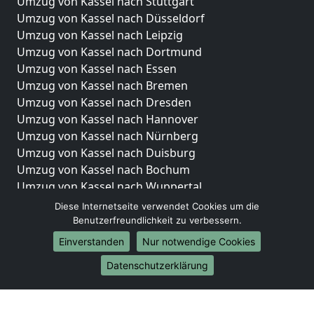
Umzug von Kassel nach Stuttgart
Umzug von Kassel nach Düsseldorf
Umzug von Kassel nach Leipzig
Umzug von Kassel nach Dortmund
Umzug von Kassel nach Essen
Umzug von Kassel nach Bremen
Umzug von Kassel nach Dresden
Umzug von Kassel nach Hannover
Umzug von Kassel nach Nürnberg
Umzug von Kassel nach Duisburg
Umzug von Kassel nach Bochum
Umzug von Kassel nach Wuppertal
Umzug von Kassel nach Bielefeld
Diese Internetseite verwendet Cookies um die
Umzug von Kassel nach Bonn
Benutzerfreundlichkeit zu verbessern.
Umzug von Kassel nach Münster
Einverstanden
Nur notwendige Cookies
Internationale-Umzüge
Datenschutzerklärung
Umzug von Kassel nach Brasilien
Umzug von Kassel nach Brunei Darussalam