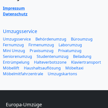
Impressum
Datenschutz
Umzugsservice
Umzugsservice
Behördenumzug
Büroumzug
Fernumzug
Firmenumzug
Laborumzug
Mini Umzug
Praxisumzug
Privatumzug
Seniorenumzug
Studentenumzug
Beiladung
Entrümpelung
Halteverbotszone
Klaviertransport
Möbellift
Haushaltsauflösung
Möbeltaxi
Möbelmitfahrzentrale
Umzugskartons
Europa-Umzüge