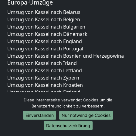
Europa-Umzüge
Umzug von Kassel nach Belarus
Umzug von Kassel nach Belgien
Umzug von Kassel nach Bulgarien
Umzug von Kassel nach Dänemark
Umzug von Kassel nach England
Umzug von Kassel nach Portugal
Umzug von Kassel nach Bosnien und Herzegowina
Umzug von Kassel nach Irland
Umzug von Kassel nach Lettland
Umzug von Kassel nach Zypern
Umzug von Kassel nach Kroatien
Umzug von Kassel nach Estland
Umzug von Kassel nach Finnland
Diese Internetseite verwendet Cookies um die
Benutzerfreundlichkeit zu verbessern.
Umzug von Kassel nach Frankreich
Umzug von Kassel nach Griechenland
Einverstanden
Nur notwendige Cookies
Umzug von Kassel nach Italien
Datenschutzerklärung
Umzug von Kassel nach Liechtenstein