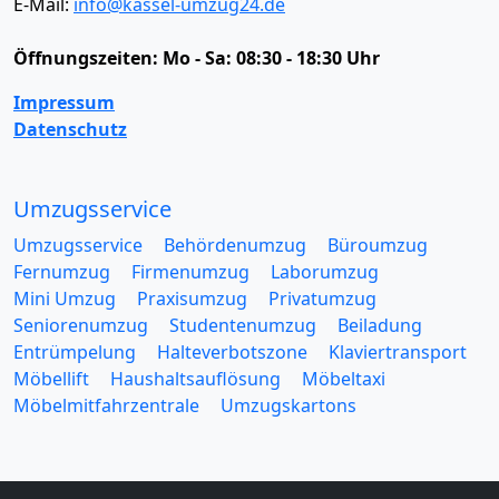
E-Mail:
info@kassel-umzug24.de
Öffnungszeiten:
Mo - Sa: 08:30 - 18:30 Uhr
Impressum
Datenschutz
Umzugsservice
Umzugsservice
Behördenumzug
Büroumzug
Fernumzug
Firmenumzug
Laborumzug
Mini Umzug
Praxisumzug
Privatumzug
Seniorenumzug
Studentenumzug
Beiladung
Entrümpelung
Halteverbotszone
Klaviertransport
Möbellift
Haushaltsauflösung
Möbeltaxi
Möbelmitfahrzentrale
Umzugskartons