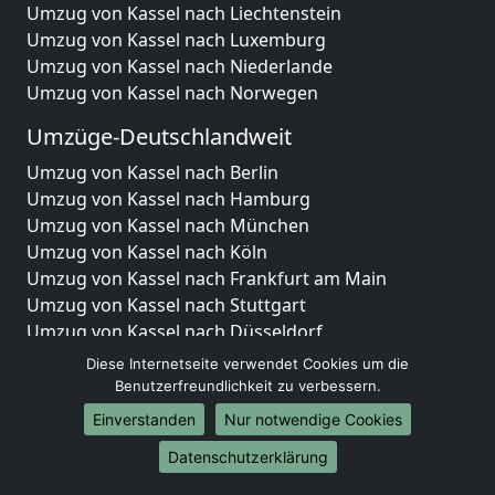
Umzug von Kassel nach Liechtenstein
Umzug von Kassel nach Luxemburg
Umzug von Kassel nach Niederlande
Umzug von Kassel nach Norwegen
Umzüge-Deutschlandweit
Umzug von Kassel nach Berlin
Umzug von Kassel nach Hamburg
Umzug von Kassel nach München
Umzug von Kassel nach Köln
Umzug von Kassel nach Frankfurt am Main
Umzug von Kassel nach Stuttgart
Umzug von Kassel nach Düsseldorf
Umzug von Kassel nach Leipzig
Diese Internetseite verwendet Cookies um die
Umzug von Kassel nach Dortmund
Benutzerfreundlichkeit zu verbessern.
Umzug von Kassel nach Essen
Einverstanden
Nur notwendige Cookies
Umzug von Kassel nach Bremen
Datenschutzerklärung
Umzug von Kassel nach Dresden
Umzug von Kassel nach Hannover