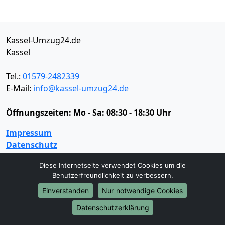
Kassel-Umzug24.de
Kassel
Tel.:
01579-2482339
E-Mail:
info@kassel-umzug24.de
Öffnungszeiten:
Mo - Sa: 08:30 - 18:30 Uhr
Impressum
Datenschutz
Diese Internetseite verwendet Cookies um die
Benutzerfreundlichkeit zu verbessern.
Umzugsservice
Einverstanden
Nur notwendige Cookies
Umzugsservice
Behördenumzug
Büroumzug
Datenschutzerklärung
Fernumzug
Firmenumzug
Laborumzug
Mini Umzug
Praxisumzug
Privatumzug