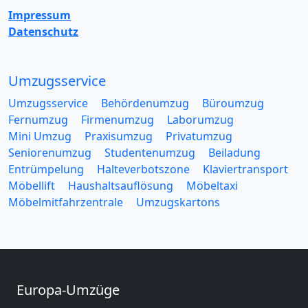
Impressum
Datenschutz
Umzugsservice
Umzugsservice
Behördenumzug
Büroumzug
Fernumzug
Firmenumzug
Laborumzug
Mini Umzug
Praxisumzug
Privatumzug
Seniorenumzug
Studentenumzug
Beiladung
Entrümpelung
Halteverbotszone
Klaviertransport
Möbellift
Haushaltsauflösung
Möbeltaxi
Möbelmitfahrzentrale
Umzugskartons
Europa-Umzüge