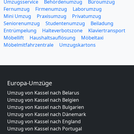
Umzugsservice
Behördenumzug
Büroumzug
Fernumzug
Firmenumzug
Laborumzug
Mini Umzug
Praxisumzug
Privatumzug
Seniorenumzug
Studentenumzug
Beiladung
Entrümpelung
Halteverbotszone
Klaviertransport
Möbellift
Haushaltsauflösung
Möbeltaxi
Möbelmitfahrzentrale
Umzugskartons
Europa-Umzüge
Umzug von Kassel nach Belarus
Umzug von Kassel nach Belgien
Umzug von Kassel nach Bulgarien
Umzug von Kassel nach Dänemark
Umzug von Kassel nach England
Umzug von Kassel nach Portugal