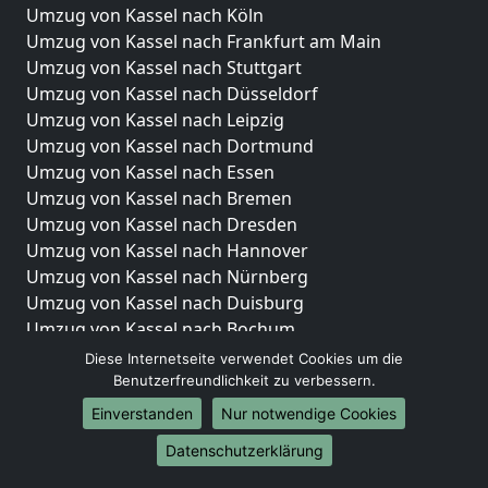
Umzug von Kassel nach Köln
Umzug von Kassel nach Frankfurt am Main
Umzug von Kassel nach Stuttgart
Umzug von Kassel nach Düsseldorf
Umzug von Kassel nach Leipzig
Umzug von Kassel nach Dortmund
Umzug von Kassel nach Essen
Umzug von Kassel nach Bremen
Umzug von Kassel nach Dresden
Umzug von Kassel nach Hannover
Umzug von Kassel nach Nürnberg
Umzug von Kassel nach Duisburg
Umzug von Kassel nach Bochum
Umzug von Kassel nach Wuppertal
Diese Internetseite verwendet Cookies um die
Umzug von Kassel nach Bielefeld
Benutzerfreundlichkeit zu verbessern.
Umzug von Kassel nach Bonn
Einverstanden
Nur notwendige Cookies
Umzug von Kassel nach Münster
Datenschutzerklärung
Internationale-Umzüge