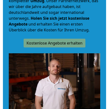
kompletter
Umzug
. Unser Partnernetzwerk, das
wir über die Jahre aufgebaut haben, ist
deutschlandweit und sogar international
unterwegs.
Holen Sie sich jetzt kostenlose
Angebote
und erhalten Sie einen ersten
Überblick über die Kosten für Ihren Umzug.
Kostenlose Angebote erhalten