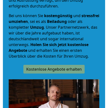
und Ausrüstung verfügt, um den Umzug
erfolgreich durchzuführen.
Bei uns können Sie
kostengünstig
und
stressfrei
umziehen
, sei es als
Beiladung
oder als
kompletter
Umzug
. Unser Partnernetzwerk, das
wir über die Jahre aufgebaut haben, ist
deutschlandweit und sogar international
unterwegs.
Holen Sie sich jetzt kostenlose
Angebote
und erhalten Sie einen ersten
Überblick über die Kosten für Ihren Umzug.
Kostenlose Angebote erhalten