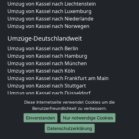
Umzug von Kassel nach Liechtenstein
Umzug von Kassel nach Luxemburg
Umzug von Kassel nach Niederlande
Umzug von Kassel nach Norwegen
Umzüge-Deutschlandweit
Umzug von Kassel nach Berlin
Umzug von Kassel nach Hamburg
Umzug von Kassel nach München
Umzug von Kassel nach Köln
Umzug von Kassel nach Frankfurt am Main
Umzug von Kassel nach Stuttgart
Umzug von Kassel nach Düsseldorf
Umzug von Kassel nach Leipzig
Diese Internetseite verwendet Cookies um die
Umzug von Kassel nach Dortmund
Benutzerfreundlichkeit zu verbessern.
Umzug von Kassel nach Essen
Einverstanden
Nur notwendige Cookies
Umzug von Kassel nach Bremen
Datenschutzerklärung
Umzug von Kassel nach Dresden
Umzug von Kassel nach Hannover