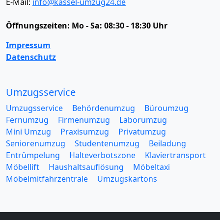
E-Mail:
info@kassel-umzug24.de
Öffnungszeiten:
Mo - Sa: 08:30 - 18:30 Uhr
Impressum
Datenschutz
Umzugsservice
Umzugsservice
Behördenumzug
Büroumzug
Fernumzug
Firmenumzug
Laborumzug
Mini Umzug
Praxisumzug
Privatumzug
Seniorenumzug
Studentenumzug
Beiladung
Entrümpelung
Halteverbotszone
Klaviertransport
Möbellift
Haushaltsauflösung
Möbeltaxi
Möbelmitfahrzentrale
Umzugskartons