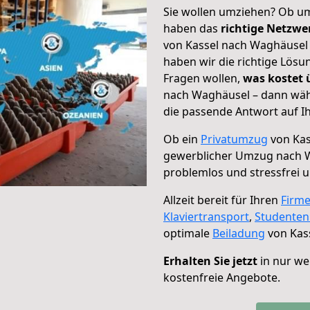
Sie wollen umziehen? Ob um
haben das
richtige Netzw
von Kassel nach Waghäusel 
haben wir die richtige Lösu
Fragen wollen,
was kostet
nach Waghäusel – dann wähl
die passende Antwort auf Ih
Ob ein
Privatumzug
von Kas
gewerblicher Umzug nach 
problemlos und stressfrei 
Allzeit bereit für Ihren
Firm
Klaviertransport
,
Studente
optimale
Beiladung
von Kas
Erhalten Sie jetzt
in nur we
kostenfreie Angebote.