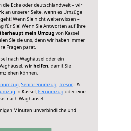
 die Ecke oder deutschlandweit – wir
erk
an unserer Seite, wenn es Umzüge
geht! Wenn Sie nicht weiterwissen –
ng für Sie! Wenn Sie Antworten auf Ihre
 überhaupt mein Umzug
von Kassel
en Sie sie uns, denn wir haben immer
re Fragen parat.
sel nach Waghäusel oder ein
Waghäusel,
wir helfen
, damit Sie
umziehen können.
enumzug
,
Seniorenumzug
,
Tresor
– &
numzug
in Kassel,
Fernumzug
oder eine
sel nach Waghäusel.
nigen Minuten unverbindliche und