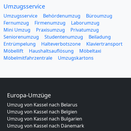
Umzugsservice
Umzugsservice
Behördenumzug
Büroumzug
Fernumzug
Firmenumzug
Laborumzug
Mini Umzug
Praxisumzug
Privatumzug
Seniorenumzug
Studentenumzug
Beiladung
Entrümpelung
Halteverbotszone
Klaviertransport
Möbellift
Haushaltsauflösung
Möbeltaxi
Möbelmitfahrzentrale
Umzugskartons
Europa-Umzüge
Umzug von Kassel nach Belarus
Umzug von Kassel nach Belgien
Umzug von Kassel nach Bulgarien
Umzug von Kassel nach Dänemark