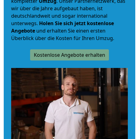
kompletter
Umzug
. Unser Partnernetzwerk, das
wir über die Jahre aufgebaut haben, ist
deutschlandweit und sogar international
unterwegs.
Holen Sie sich jetzt kostenlose
Angebote
und erhalten Sie einen ersten
Überblick über die Kosten für Ihren Umzug.
Kostenlose Angebote erhalten