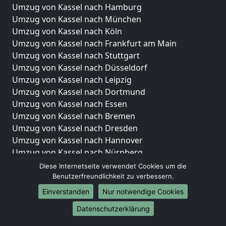
Umzug von Kassel nach Hamburg
Umzug von Kassel nach München
Umzug von Kassel nach Köln
Umzug von Kassel nach Frankfurt am Main
Umzug von Kassel nach Stuttgart
Umzug von Kassel nach Düsseldorf
Umzug von Kassel nach Leipzig
Umzug von Kassel nach Dortmund
Umzug von Kassel nach Essen
Umzug von Kassel nach Bremen
Umzug von Kassel nach Dresden
Umzug von Kassel nach Hannover
Umzug von Kassel nach Nürnberg
Umzug von Kassel nach Duisburg
Diese Internetseite verwendet Cookies um die
Umzug von Kassel nach Bochum
Benutzerfreundlichkeit zu verbessern.
Umzug von Kassel nach Wuppertal
Einverstanden
Nur notwendige Cookies
Umzug von Kassel nach Bielefeld
Datenschutzerklärung
Umzug von Kassel nach Bonn
Umzug von Kassel nach Münster