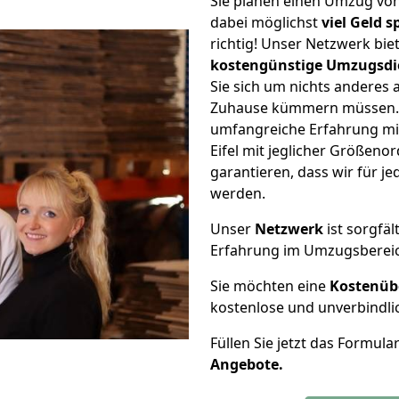
Sie planen einen Umzug von
dabei möglichst
viel Geld 
richtig! Unser Netzwerk bi
kostengünstige Umzugsdi
Sie sich um nichts anderes 
Zuhause kümmern müssen. W
umfangreiche Erfahrung mi
Eifel mit jeglicher Größen
garantieren, dass wir für j
werden.
Unser
Netzwerk
ist sorgfäl
Erfahrung im Umzugsberei
Sie möchten eine
Kostenüb
kostenlose und unverbindli
Füllen Sie jetzt das Formula
Angebote.