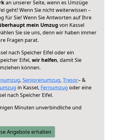
erk
an unserer Seite, wenn es Umzüge
fel geht! Wenn Sie nicht weiterwissen –
ng für Sie! Wenn Sie Antworten auf Ihre
 überhaupt mein Umzug
von Kassel
wählen Sie sie uns, denn wir haben immer
re Fragen parat.
sel nach Speicher Eifel oder ein
eicher Eifel,
wir helfen
, damit Sie
umziehen können.
enumzug
,
Seniorenumzug
,
Tresor
– &
numzug
in Kassel,
Fernumzug
oder eine
el nach Speicher Eifel.
nigen Minuten unverbindliche und
se Angebote erhalten