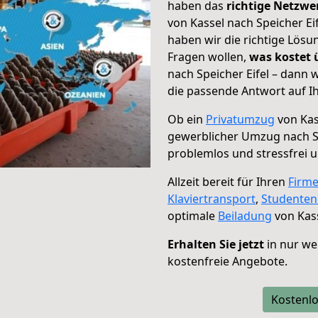
haben das
richtige Netzw
von Kassel nach Speicher Ei
haben wir die richtige Lösu
Fragen wollen,
was kostet
nach Speicher Eifel – dann 
die passende Antwort auf Ih
Ob ein
Privatumzug
von Kas
gewerblicher Umzug nach Sp
problemlos und stressfrei 
Allzeit bereit für Ihren
Firm
Klaviertransport
,
Studente
optimale
Beiladung
von Kass
Erhalten Sie jetzt
in nur we
kostenfreie Angebote.
Kostenlo