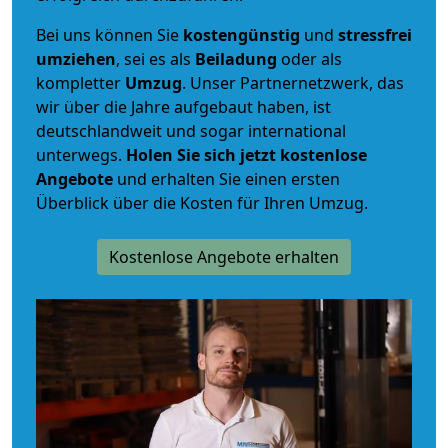
Bei uns können Sie
kostengünstig
und
stressfrei
umziehen
, sei es als
Beiladung
oder als
kompletter
Umzug
. Unser Partnernetzwerk, das
wir über die Jahre aufgebaut haben, ist
deutschlandweit und sogar international
unterwegs.
Holen Sie sich jetzt kostenlose
Angebote
und erhalten Sie einen ersten
Überblick über die Kosten für Ihren Umzug.
Kostenlose Angebote erhalten