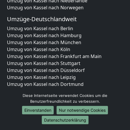
Umzug von Kassel nach Niederlande
Umzug von Kassel nach Norwegen
Umzüge-Deutschlandweit
Umzug von Kassel nach Berlin
Umzug von Kassel nach Hamburg
Umzug von Kassel nach München
Umzug von Kassel nach Köln
Umzug von Kassel nach Frankfurt am Main
Umzug von Kassel nach Stuttgart
Umzug von Kassel nach Düsseldorf
Umzug von Kassel nach Leipzig
Umzug von Kassel nach Dortmund
Umzug von Kassel nach Essen
Diese Internetseite verwendet Cookies um die
Umzug von Kassel nach Bremen
Benutzerfreundlichkeit zu verbessern.
Umzug von Kassel nach Dresden
Einverstanden
Nur notwendige Cookies
Umzug von Kassel nach Hannover
Umzug von Kassel nach Nürnberg
Datenschutzerklärung
Umzug von Kassel nach Duisburg