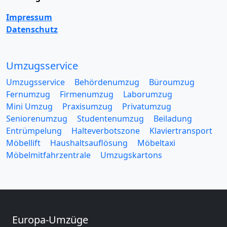
Impressum
Datenschutz
Umzugsservice
Umzugsservice
Behördenumzug
Büroumzug
Fernumzug
Firmenumzug
Laborumzug
Mini Umzug
Praxisumzug
Privatumzug
Seniorenumzug
Studentenumzug
Beiladung
Entrümpelung
Halteverbotszone
Klaviertransport
Möbellift
Haushaltsauflösung
Möbeltaxi
Möbelmitfahrzentrale
Umzugskartons
Europa-Umzüge