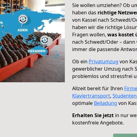
Sie wollen umziehen? Ob um
haben das
richtige Netzw
von Kassel nach Schwedt/Od
haben wir die richtige Lösu
Fragen wollen,
was kostet
nach Schwedt/Oder – dann w
immer die passende Antwort
Ob ein
Privatumzug
von Kas
gewerblicher Umzug nach 
problemlos und stressfrei 
Allzeit bereit für Ihren
Firm
Klaviertransport
,
Studente
optimale
Beiladung
von Kas
Erhalten Sie jetzt
in nur we
kostenfreie Angebote.