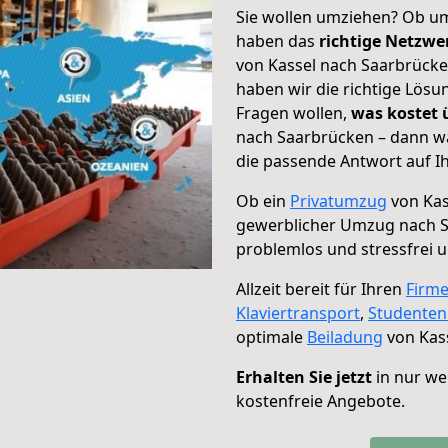
Sie wollen umziehen? Ob um
haben das
richtige Netzw
von Kassel nach Saarbrücke
haben wir die richtige Lösu
Fragen wollen,
was kostet
nach Saarbrücken – dann wä
die passende Antwort auf Ih
Ob ein
Privatumzug
von Kas
gewerblicher Umzug nach 
problemlos und stressfrei 
Allzeit bereit für Ihren
Firm
Klaviertransport
,
Studente
optimale
Beiladung
von Kas
Erhalten Sie jetzt
in nur we
kostenfreie Angebote.