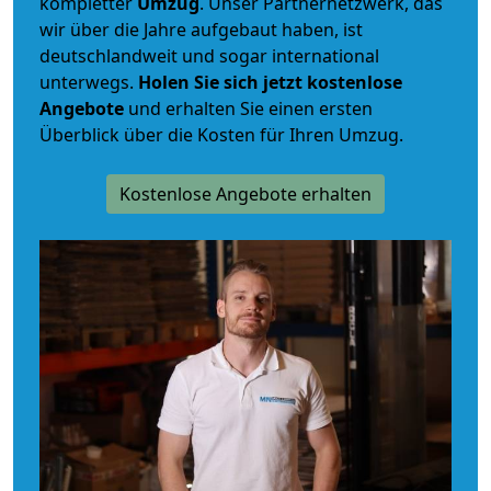
kompletter
Umzug
. Unser Partnernetzwerk, das
wir über die Jahre aufgebaut haben, ist
deutschlandweit und sogar international
unterwegs.
Holen Sie sich jetzt kostenlose
Angebote
und erhalten Sie einen ersten
Überblick über die Kosten für Ihren Umzug.
Kostenlose Angebote erhalten