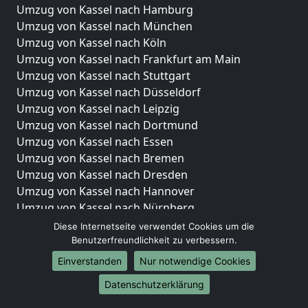
Umzug von Kassel nach Hamburg
Umzug von Kassel nach München
Umzug von Kassel nach Köln
Umzug von Kassel nach Frankfurt am Main
Umzug von Kassel nach Stuttgart
Umzug von Kassel nach Düsseldorf
Umzug von Kassel nach Leipzig
Umzug von Kassel nach Dortmund
Umzug von Kassel nach Essen
Umzug von Kassel nach Bremen
Umzug von Kassel nach Dresden
Umzug von Kassel nach Hannover
Umzug von Kassel nach Nürnberg
Umzug von Kassel nach Duisburg
Diese Internetseite verwendet Cookies um die
Umzug von Kassel nach Bochum
Benutzerfreundlichkeit zu verbessern.
Umzug von Kassel nach Wuppertal
Einverstanden
Nur notwendige Cookies
Umzug von Kassel nach Bielefeld
Datenschutzerklärung
Umzug von Kassel nach Bonn
Umzug von Kassel nach Münster