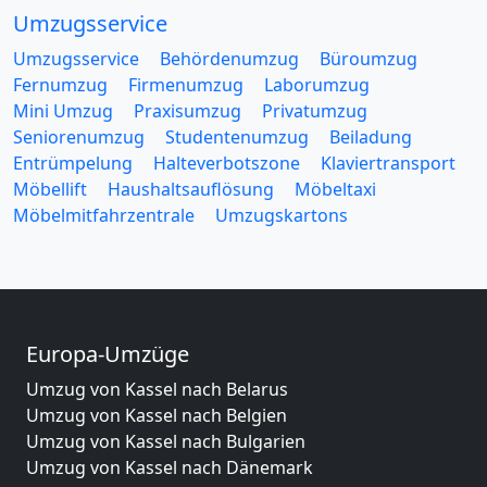
Umzugsservice
Umzugsservice
Behördenumzug
Büroumzug
Fernumzug
Firmenumzug
Laborumzug
Mini Umzug
Praxisumzug
Privatumzug
Seniorenumzug
Studentenumzug
Beiladung
Entrümpelung
Halteverbotszone
Klaviertransport
Möbellift
Haushaltsauflösung
Möbeltaxi
Möbelmitfahrzentrale
Umzugskartons
Europa-Umzüge
Umzug von Kassel nach Belarus
Umzug von Kassel nach Belgien
Umzug von Kassel nach Bulgarien
Umzug von Kassel nach Dänemark