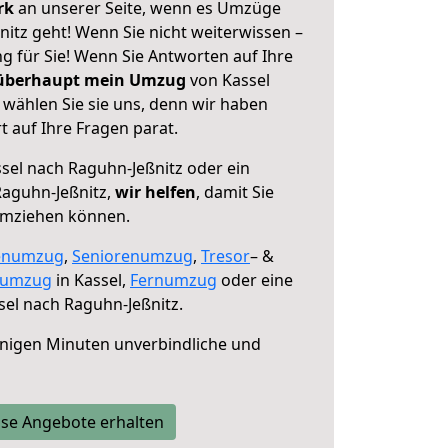
erk
an unserer Seite, wenn es Umzüge
itz geht! Wenn Sie nicht weiterwissen –
ng für Sie! Wenn Sie Antworten auf Ihre
 überhaupt mein Umzug
von Kassel
 wählen Sie sie uns, denn wir haben
 auf Ihre Fragen parat.
sel nach Raguhn-Jeßnitz oder ein
aguhn-Jeßnitz,
wir helfen
, damit Sie
umziehen können.
enumzug
,
Seniorenumzug
,
Tresor
– &
numzug
in Kassel,
Fernumzug
oder eine
el nach Raguhn-Jeßnitz.
nigen Minuten unverbindliche und
se Angebote erhalten