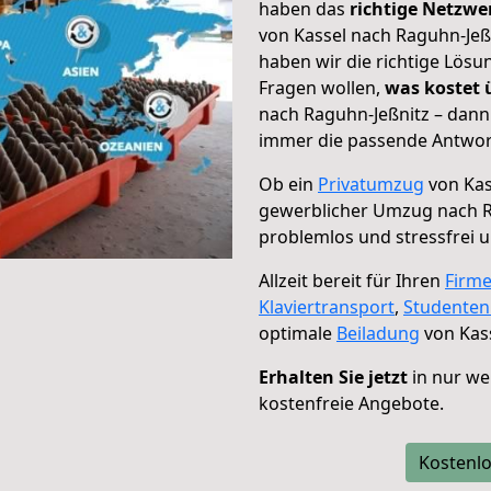
haben das
richtige Netzw
von Kassel nach Raguhn-Jeßn
haben wir die richtige Lösu
Fragen wollen,
was kostet
nach Raguhn-Jeßnitz – dann
immer die passende Antwort
Ob ein
Privatumzug
von Kas
gewerblicher Umzug nach R
problemlos und stressfrei 
Allzeit bereit für Ihren
Firm
Klaviertransport
,
Studente
optimale
Beiladung
von Kass
Erhalten Sie jetzt
in nur we
kostenfreie Angebote.
Kostenlo