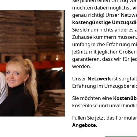
Sie planen einen Umzug von
möchten dabei möglichst
v
genau richtig! Unser Netzw
kostengünstige Umzugsdi
Sie sich um nichts anderes 
Zuhause kümmern müssen. W
umfangreiche Erfahrung mi
Jeßnitz mit jeglicher Größ
garantieren, dass wir für j
werden.
Unser
Netzwerk
ist sorgfäl
Erfahrung im Umzugsberei
Sie möchten eine
Kostenüb
kostenlose und unverbindli
Füllen Sie jetzt das Formula
Angebote.