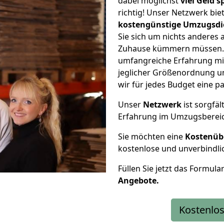
dabei möglichst
viel Geld 
richtig! Unser Netzwerk bi
kostengünstige Umzugsdi
Sie sich um nichts anderes 
Zuhause kümmern müssen. W
umfangreiche Erfahrung mit
jeglicher Größenordnung u
wir für jedes Budget eine 
Unser
Netzwerk
ist sorgfäl
Erfahrung im Umzugsberei
Sie möchten eine
Kostenüb
kostenlose und unverbindli
Füllen Sie jetzt das Formula
Angebote.
Kostenlos