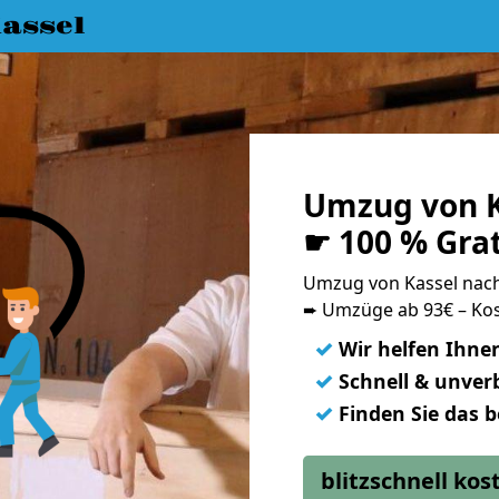
assel
Umzug von K
☛ 100 % Gra
Umzug von Kassel nach
➨ Umzüge ab 93€ – Kos
✓
Wir helfen Ihne
✓
Schnell & unverb
✓
Finden Sie das 
blitzschnell ko