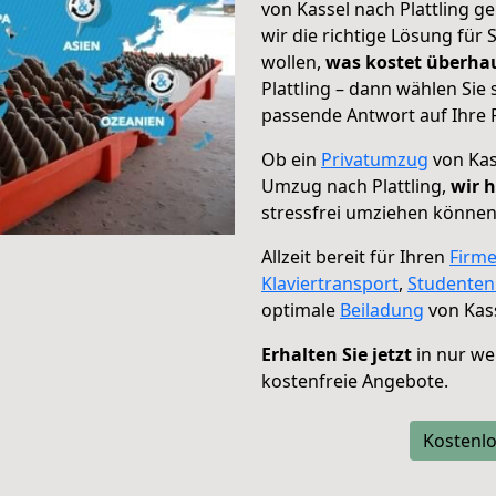
von Kassel nach Plattling g
wir die richtige Lösung für
wollen,
was kostet überh
Plattling – dann wählen Sie
passende Antwort auf Ihre 
Ob ein
Privatumzug
von Kas
Umzug nach Plattling,
wir h
stressfrei umziehen können
Allzeit bereit für Ihren
Firm
Klaviertransport
,
Studente
optimale
Beiladung
von Kass
Erhalten Sie jetzt
in nur we
kostenfreie Angebote.
Kostenlo