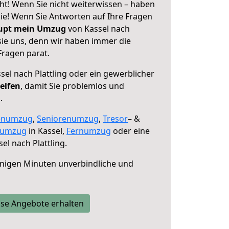
eht! Wenn Sie nicht weiterwissen – haben
 Sie! Wenn Sie Antworten auf Ihre Fragen
aupt mein Umzug
von Kassel nach
 sie uns, denn wir haben immer die
Fragen parat.
sel nach Plattling oder ein gewerblicher
elfen
, damit Sie problemlos und
.
enumzug
,
Seniorenumzug
,
Tresor
– &
numzug
in Kassel,
Fernumzug
oder eine
el nach Plattling.
nigen Minuten unverbindliche und
se Angebote erhalten