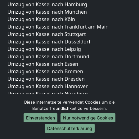
Umzug von Kassel nach Hamburg
Umzug von Kassel nach München
Umzug von Kassel nach Köln
Umzug von Kassel nach Frankfurt am Main
Umzug von Kassel nach Stuttgart
Umzug von Kassel nach Düsseldorf
Umzug von Kassel nach Leipzig
Umzug von Kassel nach Dortmund
Umzug von Kassel nach Essen
Umzug von Kassel nach Bremen
Umzug von Kassel nach Dresden
Umzug von Kassel nach Hannover
Umzug von Kassel nach Nürnberg
Umzug von Kassel nach Duisburg
Diese Internetseite verwendet Cookies um die
Umzug von Kassel nach Bochum
Benutzerfreundlichkeit zu verbessern.
Umzug von Kassel nach Wuppertal
Einverstanden
Nur notwendige Cookies
Umzug von Kassel nach Bielefeld
Datenschutzerklärung
Umzug von Kassel nach Bonn
Umzug von Kassel nach Münster