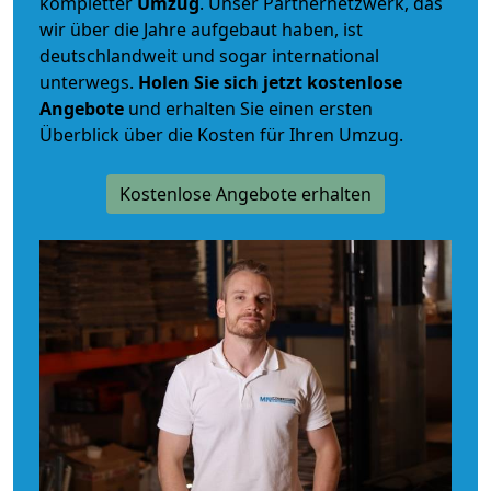
kompletter
Umzug
. Unser Partnernetzwerk, das
wir über die Jahre aufgebaut haben, ist
deutschlandweit und sogar international
unterwegs.
Holen Sie sich jetzt kostenlose
Angebote
und erhalten Sie einen ersten
Überblick über die Kosten für Ihren Umzug.
Kostenlose Angebote erhalten