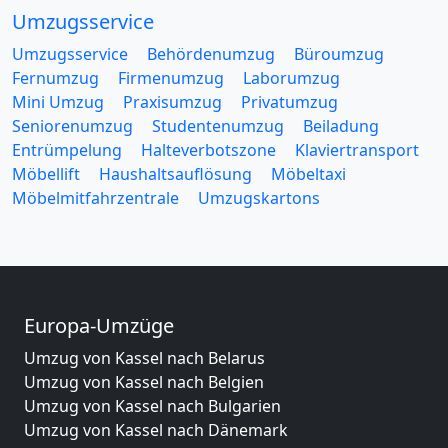
Umzugsservice
Umzugsservice
Behördenumzug
Büroumzug
Fernumzug
Firmenumzug
Laborumzug
Mini Umzug
Praxisumzug
Privatumzug
Seniorenumzug
Studentenumzug
Beiladung
Entrümpelung
Halteverbotszone
Klaviertransport
Möbellift
Haushaltsauflösung
Möbeltaxi
Möbelmitfahrzentrale
Umzugskartons
Europa-Umzüge
Umzug von Kassel nach Belarus
Umzug von Kassel nach Belgien
Umzug von Kassel nach Bulgarien
Umzug von Kassel nach Dänemark