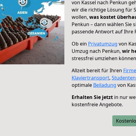
von Kassel nach Penkun geh
wir die richtige Lösung für
wollen,
was kostet überh
Penkun – dann wählen Sie s
passende Antwort auf Ihre 
Ob ein
Privatumzug
von Kas
Umzug nach Penkun,
wir h
stressfrei umziehen können
Allzeit bereit für Ihren
Firm
Klaviertransport
,
Studente
optimale
Beiladung
von Kas
Erhalten Sie jetzt
in nur we
kostenfreie Angebote.
Kostenlo