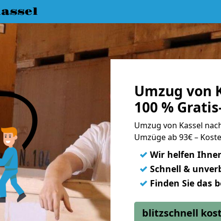
assel
Umzug von K
100 % Grati
Umzug von Kassel nac
Umzüge ab 93€ – Koste
✓
Wir helfen Ihne
✓
Schnell & unverb
✓
Finden Sie das 
blitzschnell ko