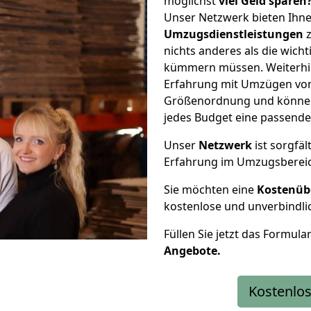
möglichst
viel Geld sparen
Unser Netzwerk bieten Ihn
Umzugsdienstleistungen
z
nichts anderes als die wic
kümmern müssen. Weiterhin
Erfahrung mit Umzügen von 
Größenordnung und können 
jedes Budget eine passende
Unser
Netzwerk
ist sorgfäl
Erfahrung im Umzugsberei
Sie möchten eine
Kostenüb
kostenlose und unverbindli
Füllen Sie jetzt das Formula
Angebote.
Kostenlos