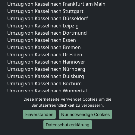
Umzug von Kassel nach Frankfurt am Main
Umzug von Kassel nach Stuttgart
Umzug von Kassel nach Düsseldorf
Umzug von Kassel nach Leipzig
Umzug von Kassel nach Dortmund
Umzug von Kassel nach Essen
Umzug von Kassel nach Bremen
Umzug von Kassel nach Dresden
Umzug von Kassel nach Hannover
Umzug von Kassel nach Nürnberg
Umzug von Kassel nach Duisburg
Umzug von Kassel nach Bochum
Umzug von Kassel nach Wuppertal
Umzug von Kassel nach Bielefeld
Diese Internetseite verwendet Cookies um die
Umzug von Kassel nach Bonn
Benutzerfreundlichkeit zu verbessern.
Umzug von Kassel nach Münster
Einverstanden
Nur notwendige Cookies
Internationale-Umzüge
Datenschutzerklärung
Umzug von Kassel nach Brasilien