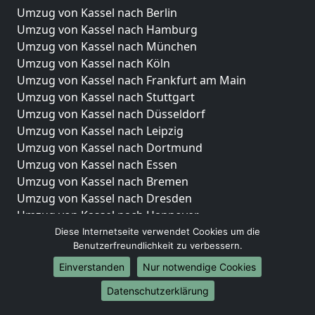
Umzug von Kassel nach Berlin
Umzug von Kassel nach Hamburg
Umzug von Kassel nach München
Umzug von Kassel nach Köln
Umzug von Kassel nach Frankfurt am Main
Umzug von Kassel nach Stuttgart
Umzug von Kassel nach Düsseldorf
Umzug von Kassel nach Leipzig
Umzug von Kassel nach Dortmund
Umzug von Kassel nach Essen
Umzug von Kassel nach Bremen
Umzug von Kassel nach Dresden
Umzug von Kassel nach Hannover
Umzug von Kassel nach Nürnberg
Diese Internetseite verwendet Cookies um die
Benutzerfreundlichkeit zu verbessern.
Umzug von Kassel nach Duisburg
Umzug von Kassel nach Bochum
Einverstanden
Nur notwendige Cookies
Umzug von Kassel nach Wuppertal
Datenschutzerklärung
Umzug von Kassel nach Bielefeld