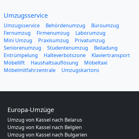
Umzugsservice
Umzugsservice
Behördenumzug
Büroumzug
Fernumzug
Firmenumzug
Laborumzug
Mini Umzug
Praxisumzug
Privatumzug
Seniorenumzug
Studentenumzug
Beiladung
Entrümpelung
Halteverbotszone
Klaviertransport
Möbellift
Haushaltsauflösung
Möbeltaxi
Möbelmitfahrzentrale
Umzugskartons
Europa-Umzüge
Umzug von Kassel nach Belarus
Umzug von Kassel nach Belgien
Umzug von Kassel nach Bulgarien