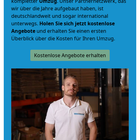
kompletter
Umzug
. Unser Partnernetzwerk, das
wir über die Jahre aufgebaut haben, ist
deutschlandweit und sogar international
unterwegs.
Holen Sie sich jetzt kostenlose
Angebote
und erhalten Sie einen ersten
Überblick über die Kosten für Ihren Umzug.
Kostenlose Angebote erhalten