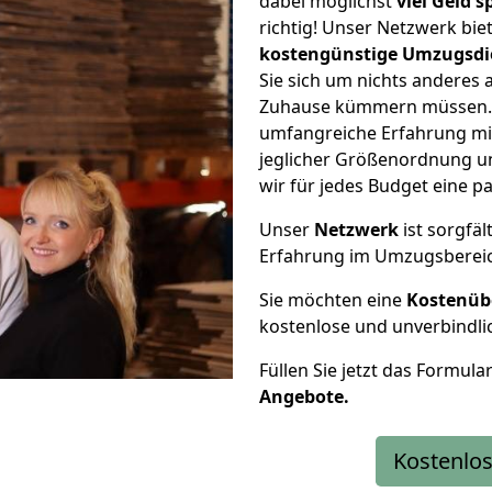
dabei möglichst
viel Geld 
richtig! Unser Netzwerk bi
kostengünstige Umzugsdi
Sie sich um nichts anderes 
Zuhause kümmern müssen. W
umfangreiche Erfahrung mi
jeglicher Größenordnung u
wir für jedes Budget eine 
Unser
Netzwerk
ist sorgfäl
Erfahrung im Umzugsberei
Sie möchten eine
Kostenüb
kostenlose und unverbindli
Füllen Sie jetzt das Formula
Angebote.
Kostenlos