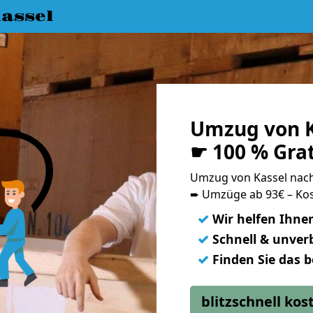
assel
Umzug von K
☛ 100 % Gra
Umzug von Kassel nac
➨ Umzüge ab 93€ – Kos
✓
Wir helfen Ihne
✓
Schnell & unverb
✓
Finden Sie das 
blitzschnell ko