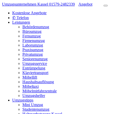
Umzugsunternehmen Kassel
01579-2482339
Angebot
Kostenlose Angebote
✆ Telefon
Leistungen
Behördenumzug
Büroumzug
Fernumzug
Firmenumzug
Laborumzug
Praxisumzug
Privatumzug
Seniorenumzug
Umzugsservice
Entrümpelung
Klaviertransport
Möbellift
Haushaltsauflösung
Möbeltaxi
Möbelmitfahrzentrale
Umzugshelfer
Umzugstipps
Mini Umzug
Studentenumzug
Halteverbotszone Kassel