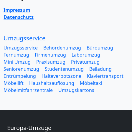
Impressum
Datenschutz
Umzugsservice
Umzugsservice
Behördenumzug
Büroumzug
Fernumzug
Firmenumzug
Laborumzug
Mini Umzug
Praxisumzug
Privatumzug
Seniorenumzug
Studentenumzug
Beiladung
Entrümpelung
Halteverbotszone
Klaviertransport
Möbellift
Haushaltsauflösung
Möbeltaxi
Möbelmitfahrzentrale
Umzugskartons
Europa-Umzüge