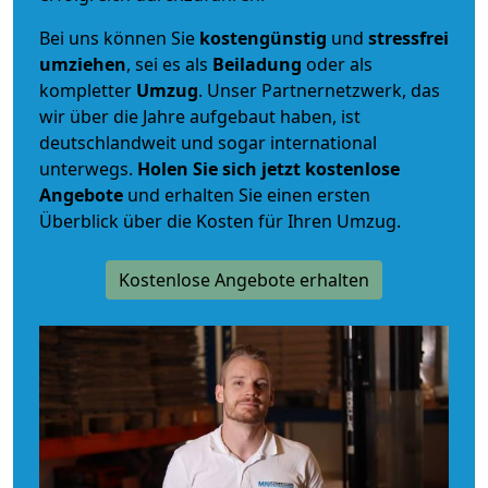
Bei uns können Sie
kostengünstig
und
stressfrei
umziehen
, sei es als
Beiladung
oder als
kompletter
Umzug
. Unser Partnernetzwerk, das
wir über die Jahre aufgebaut haben, ist
deutschlandweit und sogar international
unterwegs.
Holen Sie sich jetzt kostenlose
Angebote
und erhalten Sie einen ersten
Überblick über die Kosten für Ihren Umzug.
Kostenlose Angebote erhalten