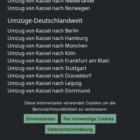
Umzug von Kassel nach Niederlande
Umzug von Kassel nach Norwegen
Umzüge-Deutschlandweit
Umzug von Kassel nach Berlin
Umzug von Kassel nach Hamburg
Umzug von Kassel nach München
Umzug von Kassel nach Köln
Umzug von Kassel nach Frankfurt am Main
Umzug von Kassel nach Stuttgart
Umzug von Kassel nach Düsseldorf
Umzug von Kassel nach Leipzig
Umzug von Kassel nach Dortmund
Umzug von Kassel nach Essen
Diese Internetseite verwendet Cookies um die
Umzug von Kassel nach Bremen
Benutzerfreundlichkeit zu verbessern.
Umzug von Kassel nach Dresden
Einverstanden
Nur notwendige Cookies
Umzug von Kassel nach Hannover
Umzug von Kassel nach Nürnberg
Datenschutzerklärung
Umzug von Kassel nach Duisburg