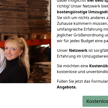
dabei möglichst
viel Geld 
richtig! Unser Netzwerk bi
kostengünstige Umzugsdi
Sie sich um nichts anderes 
Zuhause kümmern müssen. W
umfangreiche Erfahrung mi
jeglicher Größenordnung u
wir für jedes Budget eine 
Unser
Netzwerk
ist sorgfäl
Erfahrung im Umzugsberei
Sie möchten eine
Kostenüb
kostenlose und unverbindli
Füllen Sie jetzt das Formula
Angebote.
Kostenlos