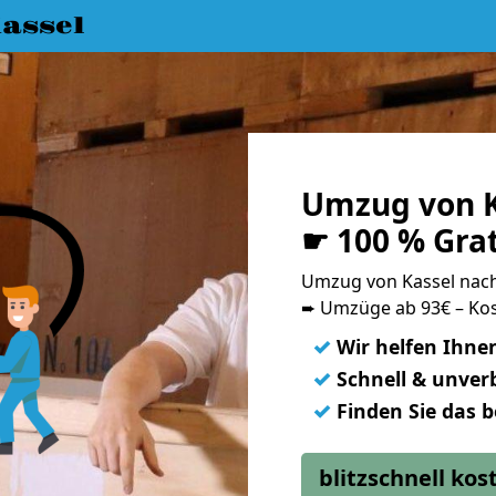
assel
Umzug von K
☛ 100 % Gra
Umzug von Kassel nac
➨ Umzüge ab 93€ – Kos
✓
Wir helfen Ihne
✓
Schnell & unverb
✓
Finden Sie das 
blitzschnell ko