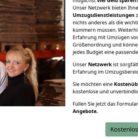
möglichst
viel Geld sparen
Unser Netzwerk bieten Ihn
Umzugsdienstleistungen
z
nichts anderes als die wic
kümmern müssen. Weiterhin
Erfahrung mit Umzügen von 
Größenordnung und können 
jedes Budget eine passende
Unser
Netzwerk
ist sorgfäl
Erfahrung im Umzugsberei
Sie möchten eine
Kostenüb
kostenlose und unverbindli
Füllen Sie jetzt das Formula
Angebote.
Kostenlos