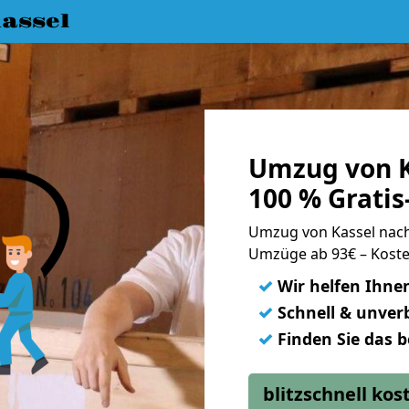
assel
Umzug von K
100 % Grati
Umzug von Kassel nac
Umzüge ab 93€ – Koste
✓
Wir helfen Ihne
✓
Schnell & unverb
✓
Finden Sie das 
blitzschnell ko