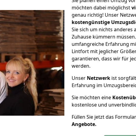
Sie planen einen Umzug von
möchten dabei möglichst
v
genau richtig! Unser Netzw
kostengünstige Umzugsdi
Sie sich um nichts anderes 
Zuhause kümmern müssen. W
umfangreiche Erfahrung mi
Lintfort mit jeglicher Grö
garantieren, dass wir für j
werden.
Unser
Netzwerk
ist sorgfäl
Erfahrung im Umzugsberei
Sie möchten eine
Kostenüb
kostenlose und unverbindli
Füllen Sie jetzt das Formula
Angebote.