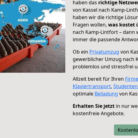
haben das
richtige Netzw
von Kassel nach Kamp-Lintfo
haben wir die richtige Lösu
Fragen wollen,
was kostet
nach Kamp-Lintfort – dann w
immer die passende Antwort
Ob ein
Privatumzug
von Kas
gewerblicher Umzug nach K
problemlos und stressfrei 
Allzeit bereit für Ihren
Firm
Klaviertransport
,
Studente
optimale
Beiladung
von Kass
Erhalten Sie jetzt
in nur we
kostenfreie Angebote.
Kostenlo