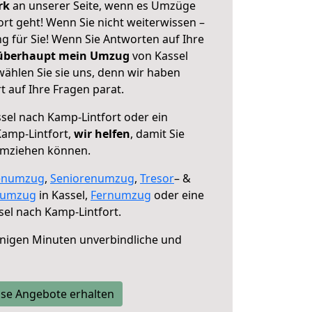
erk
an unserer Seite, wenn es Umzüge
rt geht! Wenn Sie nicht weiterwissen –
ng für Sie! Wenn Sie Antworten auf Ihre
 überhaupt mein Umzug
von Kassel
ählen Sie sie uns, denn wir haben
 auf Ihre Fragen parat.
sel nach Kamp-Lintfort oder ein
amp-Lintfort,
wir helfen
, damit Sie
umziehen können.
enumzug
,
Seniorenumzug
,
Tresor
– &
numzug
in Kassel,
Fernumzug
oder eine
el nach Kamp-Lintfort.
nigen Minuten unverbindliche und
se Angebote erhalten