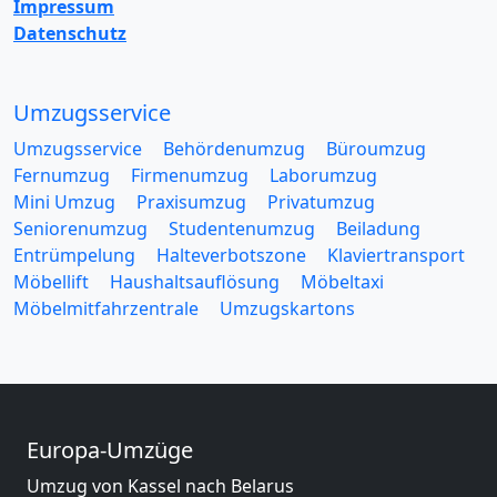
Impressum
Datenschutz
Umzugsservice
Umzugsservice
Behördenumzug
Büroumzug
Fernumzug
Firmenumzug
Laborumzug
Mini Umzug
Praxisumzug
Privatumzug
Seniorenumzug
Studentenumzug
Beiladung
Entrümpelung
Halteverbotszone
Klaviertransport
Möbellift
Haushaltsauflösung
Möbeltaxi
Möbelmitfahrzentrale
Umzugskartons
Europa-Umzüge
Umzug von Kassel nach Belarus