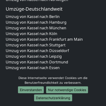
Umzüge-Deutschlandweit
Umzug von Kassel nach Berlin
Umzug von Kassel nach Hamburg
Umzug von Kassel nach München
Umzug von Kassel nach Köln
Umzug von Kassel nach Frankfurt am Main
Umzug von Kassel nach Stuttgart
Umzug von Kassel nach Düsseldorf
Umzug von Kassel nach Leipzig
Umzug von Kassel nach Dortmund
Umzug von Kassel nach Essen
Umzug von Kassel nach Bremen
Diese Internetseite verwendet Cookies um die
Umzug von Kassel nach Dresden
Benutzerfreundlichkeit zu verbessern.
Umzug von Kassel nach Hannover
Umzug von Kassel nach Nürnberg
Einverstanden
Nur notwendige Cookies
Umzug von Kassel nach Duisburg
Datenschutzerklärung
Umzug von Kassel nach Bochum