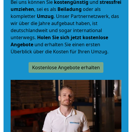
Bei uns können Sie
kostengünstig
und
stressfrei
umziehen
, sei es als
Beiladung
oder als
kompletter
Umzug
. Unser Partnernetzwerk, das
wir über die Jahre aufgebaut haben, ist
deutschlandweit und sogar international
unterwegs.
Holen Sie sich jetzt kostenlose
Angebote
und erhalten Sie einen ersten
Überblick über die Kosten für Ihren Umzug.
Kostenlose Angebote erhalten