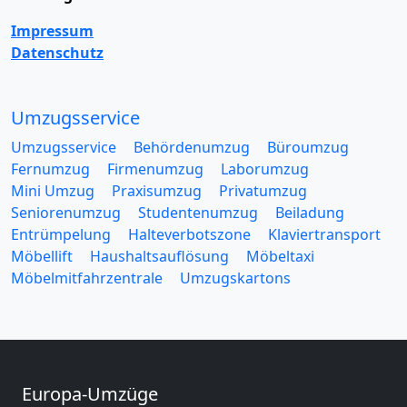
Impressum
Datenschutz
Umzugsservice
Umzugsservice
Behördenumzug
Büroumzug
Fernumzug
Firmenumzug
Laborumzug
Mini Umzug
Praxisumzug
Privatumzug
Seniorenumzug
Studentenumzug
Beiladung
Entrümpelung
Halteverbotszone
Klaviertransport
Möbellift
Haushaltsauflösung
Möbeltaxi
Möbelmitfahrzentrale
Umzugskartons
Europa-Umzüge