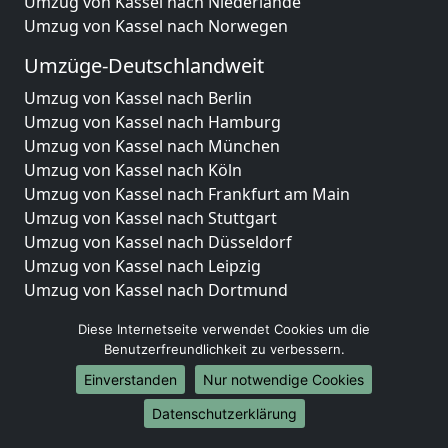
Umzug von Kassel nach Niederlande
Umzug von Kassel nach Norwegen
Umzüge-Deutschlandweit
Umzug von Kassel nach Berlin
Umzug von Kassel nach Hamburg
Umzug von Kassel nach München
Umzug von Kassel nach Köln
Umzug von Kassel nach Frankfurt am Main
Umzug von Kassel nach Stuttgart
Umzug von Kassel nach Düsseldorf
Umzug von Kassel nach Leipzig
Umzug von Kassel nach Dortmund
Umzug von Kassel nach Essen
Diese Internetseite verwendet Cookies um die
Umzug von Kassel nach Bremen
Benutzerfreundlichkeit zu verbessern.
Umzug von Kassel nach Dresden
Einverstanden
Nur notwendige Cookies
Umzug von Kassel nach Hannover
Umzug von Kassel nach Nürnberg
Datenschutzerklärung
Umzug von Kassel nach Duisburg