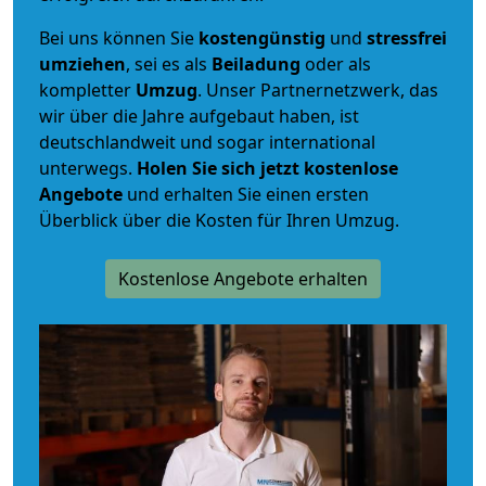
Bei uns können Sie
kostengünstig
und
stressfrei
umziehen
, sei es als
Beiladung
oder als
kompletter
Umzug
. Unser Partnernetzwerk, das
wir über die Jahre aufgebaut haben, ist
deutschlandweit und sogar international
unterwegs.
Holen Sie sich jetzt kostenlose
Angebote
und erhalten Sie einen ersten
Überblick über die Kosten für Ihren Umzug.
Kostenlose Angebote erhalten