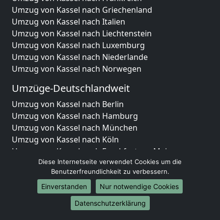
Umzug von Kassel nach Griechenland
Umzug von Kassel nach Italien
Umzug von Kassel nach Liechtenstein
Umzug von Kassel nach Luxemburg
Umzug von Kassel nach Niederlande
Umzug von Kassel nach Norwegen
Umzüge-Deutschlandweit
Umzug von Kassel nach Berlin
Umzug von Kassel nach Hamburg
Umzug von Kassel nach München
Umzug von Kassel nach Köln
Umzug von Kassel nach Frankfurt am Main
Umzug von Kassel nach Stuttgart
Diese Internetseite verwendet Cookies um die
Benutzerfreundlichkeit zu verbessern.
Umzug von Kassel nach Düsseldorf
Umzug von Kassel nach Leipzig
Einverstanden
Nur notwendige Cookies
Umzug von Kassel nach Dortmund
Datenschutzerklärung
Umzug von Kassel nach Essen