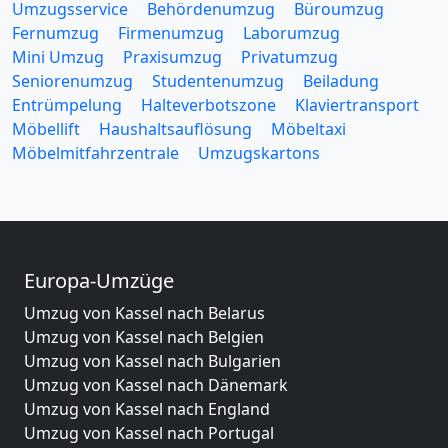
Umzugsservice
Behördenumzug
Büroumzug
Fernumzug
Firmenumzug
Laborumzug
Mini Umzug
Praxisumzug
Privatumzug
Seniorenumzug
Studentenumzug
Beiladung
Entrümpelung
Halteverbotszone
Klaviertransport
Möbellift
Haushaltsauflösung
Möbeltaxi
Möbelmitfahrzentrale
Umzugskartons
Europa-Umzüge
Umzug von Kassel nach Belarus
Umzug von Kassel nach Belgien
Umzug von Kassel nach Bulgarien
Umzug von Kassel nach Dänemark
Umzug von Kassel nach England
Umzug von Kassel nach Portugal