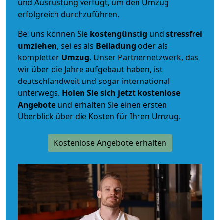
und Ausrüstung verfügt, um den Umzug
erfolgreich durchzuführen.
Bei uns können Sie
kostengünstig
und
stressfrei
umziehen
, sei es als
Beiladung
oder als
kompletter
Umzug
. Unser Partnernetzwerk, das
wir über die Jahre aufgebaut haben, ist
deutschlandweit und sogar international
unterwegs.
Holen Sie sich jetzt kostenlose
Angebote
und erhalten Sie einen ersten
Überblick über die Kosten für Ihren Umzug.
Kostenlose Angebote erhalten