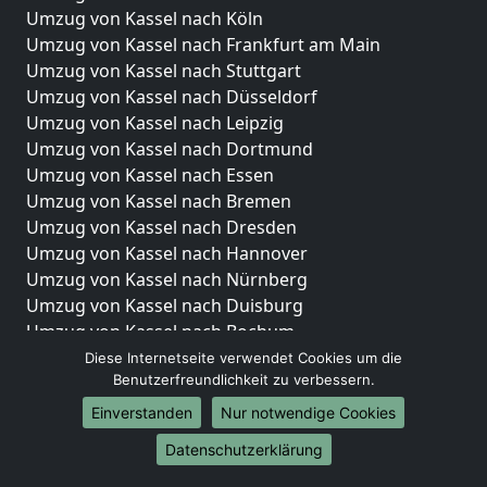
Umzug von Kassel nach Köln
Umzug von Kassel nach Frankfurt am Main
Umzug von Kassel nach Stuttgart
Umzug von Kassel nach Düsseldorf
Umzug von Kassel nach Leipzig
Umzug von Kassel nach Dortmund
Umzug von Kassel nach Essen
Umzug von Kassel nach Bremen
Umzug von Kassel nach Dresden
Umzug von Kassel nach Hannover
Umzug von Kassel nach Nürnberg
Umzug von Kassel nach Duisburg
Umzug von Kassel nach Bochum
Umzug von Kassel nach Wuppertal
Diese Internetseite verwendet Cookies um die
Benutzerfreundlichkeit zu verbessern.
Umzug von Kassel nach Bielefeld
Umzug von Kassel nach Bonn
Einverstanden
Nur notwendige Cookies
Umzug von Kassel nach Münster
Datenschutzerklärung
Internationale-Umzüge