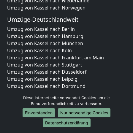
Umzug von Kassel nach Niederlande
Umzug von Kassel nach Norwegen
Umzüge-Deutschlandweit
Umzug von Kassel nach Berlin
Umzug von Kassel nach Hamburg
Umzug von Kassel nach München
Umzug von Kassel nach Köln
Umzug von Kassel nach Frankfurt am Main
Umzug von Kassel nach Stuttgart
Umzug von Kassel nach Düsseldorf
Umzug von Kassel nach Leipzig
Umzug von Kassel nach Dortmund
Umzug von Kassel nach Essen
Diese Internetseite verwendet Cookies um die
Umzug von Kassel nach Bremen
Benutzerfreundlichkeit zu verbessern.
Umzug von Kassel nach Dresden
Einverstanden
Nur notwendige Cookies
Umzug von Kassel nach Hannover
Umzug von Kassel nach Nürnberg
Datenschutzerklärung
Umzug von Kassel nach Duisburg