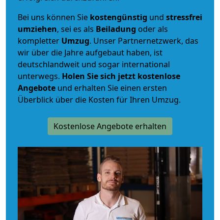
Bei uns können Sie
kostengünstig
und
stressfrei
umziehen
, sei es als
Beiladung
oder als
kompletter
Umzug
. Unser Partnernetzwerk, das
wir über die Jahre aufgebaut haben, ist
deutschlandweit und sogar international
unterwegs.
Holen Sie sich jetzt kostenlose
Angebote
und erhalten Sie einen ersten
Überblick über die Kosten für Ihren Umzug.
Kostenlose Angebote erhalten