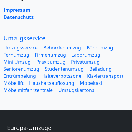
Impressum
Datenschutz
Umzugsservice
Umzugsservice
Behördenumzug
Büroumzug
Fernumzug
Firmenumzug
Laborumzug
Mini Umzug
Praxisumzug
Privatumzug
Seniorenumzug
Studentenumzug
Beiladung
Entrümpelung
Halteverbotszone
Klaviertransport
Möbellift
Haushaltsauflösung
Möbeltaxi
Möbelmitfahrzentrale
Umzugskartons
Europa-Umzüge