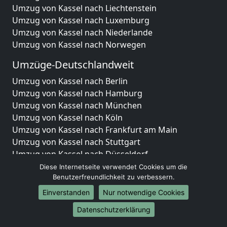
Umzug von Kassel nach Liechtenstein
Umzug von Kassel nach Luxemburg
Umzug von Kassel nach Niederlande
Umzug von Kassel nach Norwegen
Umzüge-Deutschlandweit
Umzug von Kassel nach Berlin
Umzug von Kassel nach Hamburg
Umzug von Kassel nach München
Umzug von Kassel nach Köln
Umzug von Kassel nach Frankfurt am Main
Umzug von Kassel nach Stuttgart
Umzug von Kassel nach Düsseldorf
Umzug von Kassel nach Leipzig
Diese Internetseite verwendet Cookies um die
Umzug von Kassel nach Dortmund
Benutzerfreundlichkeit zu verbessern.
Umzug von Kassel nach Essen
Einverstanden
Nur notwendige Cookies
Umzug von Kassel nach Bremen
Datenschutzerklärung
Umzug von Kassel nach Dresden
Umzug von Kassel nach Hannover