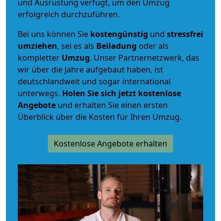
und Ausrüstung verfügt, um den Umzug
erfolgreich durchzuführen.
Bei uns können Sie
kostengünstig
und
stressfrei
umziehen
, sei es als
Beiladung
oder als
kompletter
Umzug
. Unser Partnernetzwerk, das
wir über die Jahre aufgebaut haben, ist
deutschlandweit und sogar international
unterwegs.
Holen Sie sich jetzt kostenlose
Angebote
und erhalten Sie einen ersten
Überblick über die Kosten für Ihren Umzug.
Kostenlose Angebote erhalten