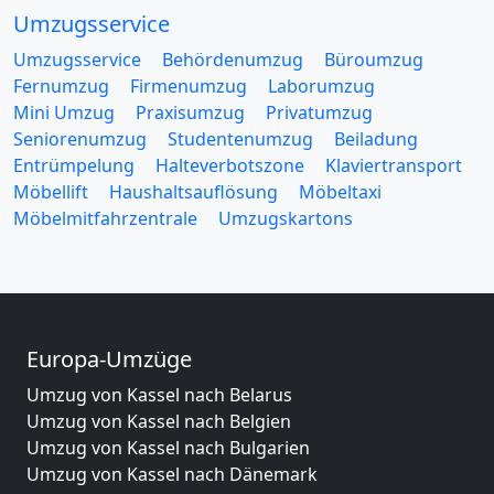
Umzugsservice
Umzugsservice
Behördenumzug
Büroumzug
Fernumzug
Firmenumzug
Laborumzug
Mini Umzug
Praxisumzug
Privatumzug
Seniorenumzug
Studentenumzug
Beiladung
Entrümpelung
Halteverbotszone
Klaviertransport
Möbellift
Haushaltsauflösung
Möbeltaxi
Möbelmitfahrzentrale
Umzugskartons
Europa-Umzüge
Umzug von Kassel nach Belarus
Umzug von Kassel nach Belgien
Umzug von Kassel nach Bulgarien
Umzug von Kassel nach Dänemark