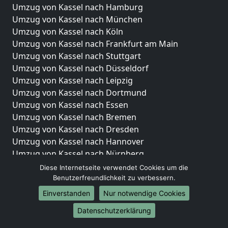
Umzug von Kassel nach Hamburg
Umzug von Kassel nach München
Umzug von Kassel nach Köln
Umzug von Kassel nach Frankfurt am Main
Umzug von Kassel nach Stuttgart
Umzug von Kassel nach Düsseldorf
Umzug von Kassel nach Leipzig
Umzug von Kassel nach Dortmund
Umzug von Kassel nach Essen
Umzug von Kassel nach Bremen
Umzug von Kassel nach Dresden
Umzug von Kassel nach Hannover
Umzug von Kassel nach Nürnberg
Umzug von Kassel nach Duisburg
Diese Internetseite verwendet Cookies um die
Umzug von Kassel nach Bochum
Benutzerfreundlichkeit zu verbessern.
Umzug von Kassel nach Wuppertal
Einverstanden
Nur notwendige Cookies
Umzug von Kassel nach Bielefeld
Datenschutzerklärung
Umzug von Kassel nach Bonn
Umzug von Kassel nach Münster