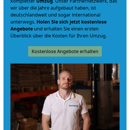
kompletter
Umzug
. Unser Partnernetzwerk, das
wir über die Jahre aufgebaut haben, ist
deutschlandweit und sogar international
unterwegs.
Holen Sie sich jetzt kostenlose
Angebote
und erhalten Sie einen ersten
Überblick über die Kosten für Ihren Umzug.
Kostenlose Angebote erhalten