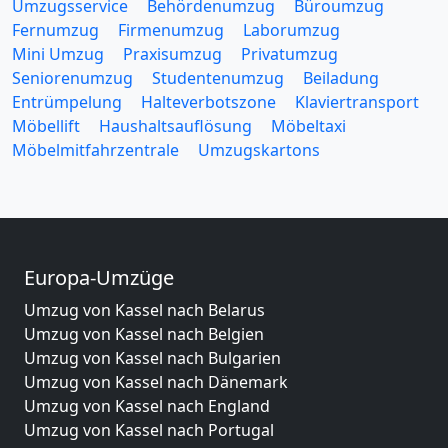
Umzugsservice
Behördenumzug
Büroumzug
Fernumzug
Firmenumzug
Laborumzug
Mini Umzug
Praxisumzug
Privatumzug
Seniorenumzug
Studentenumzug
Beiladung
Entrümpelung
Halteverbotszone
Klaviertransport
Möbellift
Haushaltsauflösung
Möbeltaxi
Möbelmitfahrzentrale
Umzugskartons
Europa-Umzüge
Umzug von Kassel nach Belarus
Umzug von Kassel nach Belgien
Umzug von Kassel nach Bulgarien
Umzug von Kassel nach Dänemark
Umzug von Kassel nach England
Umzug von Kassel nach Portugal