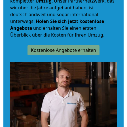
kompletter
Umzug
. Unser Partnernetzwerk, das
wir über die Jahre aufgebaut haben, ist
deutschlandweit und sogar international
unterwegs.
Holen Sie sich jetzt kostenlose
Angebote
und erhalten Sie einen ersten
Überblick über die Kosten für Ihren Umzug.
Kostenlose Angebote erhalten