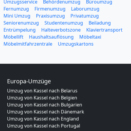
Umzugsservice
Behördenumzug
Büroumzug
Fernumzug
Firmenumzug
Laborumzug
Mini Umzug
Praxisumzug
Privatumzug
Seniorenumzug
Studentenumzug
Beiladung
Entrümpelung
Halteverbotszone
Klaviertransport
Möbellift
Haushaltsauflösung
Möbeltaxi
Möbelmitfahrzentrale
Umzugskartons
Europa-Umzüge
Umzug von Kassel nach Belarus
Umzug von Kassel nach Belgien
Umzug von Kassel nach Bulgarien
Umzug von Kassel nach Dänemark
Umzug von Kassel nach England
Umzug von Kassel nach Portugal