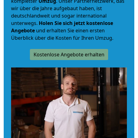
kompletter
Umzug
. Unser Partnernetzwerk, das
wir über die Jahre aufgebaut haben, ist
deutschlandweit und sogar international
unterwegs.
Holen Sie sich jetzt kostenlose
Angebote
und erhalten Sie einen ersten
Überblick über die Kosten für Ihren Umzug.
Kostenlose Angebote erhalten