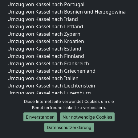
Umzug von Kassel nach Portugal
Umzug von Kassel nach Bosnien und Herzegowina
Umzug von Kassel nach Irland
Umzug von Kassel nach Lettland
Umzug von Kassel nach Zypern
Umzug von Kassel nach Kroatien
Umzug von Kassel nach Estland
Umzug von Kassel nach Finnland
Umzug von Kassel nach Frankreich
Umzug von Kassel nach Griechenland
Umzug von Kassel nach Italien
Umzug von Kassel nach Liechtenstein
Umzug von Kassel nach Luxemburg
Umzug von Kassel nach Niederlande
Diese Internetseite verwendet Cookies um die
Umzug von Kassel nach Norwegen
Benutzerfreundlichkeit zu verbessern.
Einverstanden
Nur notwendige Cookies
Umzüge-Deutschlandweit
Datenschutzerklärung
Umzug von Kassel nach Berlin
Umzug von Kassel nach Hamburg