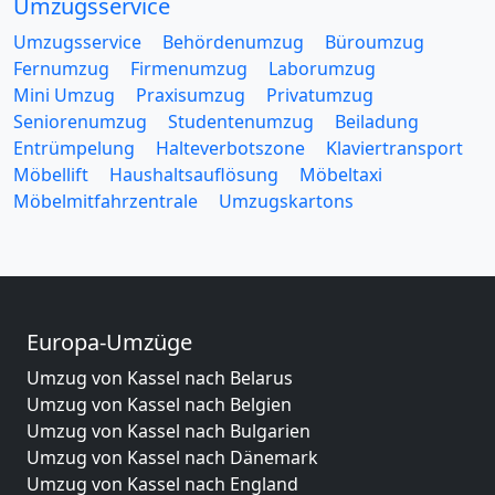
Umzugsservice
Umzugsservice
Behördenumzug
Büroumzug
Fernumzug
Firmenumzug
Laborumzug
Mini Umzug
Praxisumzug
Privatumzug
Seniorenumzug
Studentenumzug
Beiladung
Entrümpelung
Halteverbotszone
Klaviertransport
Möbellift
Haushaltsauflösung
Möbeltaxi
Möbelmitfahrzentrale
Umzugskartons
Europa-Umzüge
Umzug von Kassel nach Belarus
Umzug von Kassel nach Belgien
Umzug von Kassel nach Bulgarien
Umzug von Kassel nach Dänemark
Umzug von Kassel nach England