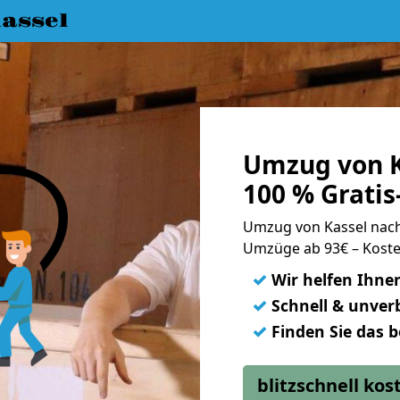
assel
Umzug von K
100 % Grati
Umzug von Kassel nac
Umzüge ab 93€ – Koste
✓
Wir helfen Ihne
✓
Schnell & unverb
✓
Finden Sie das 
blitzschnell ko