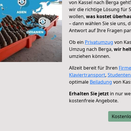
von Kassel nach Berga geht
wir die richtige Lösung für
wollen,
was kostet überh
– dann wählen Sie sie uns,
Antwort auf Ihre Fragen par
Ob ein
Privatumzug
von Kas
Umzug nach Berga,
wir hel
umziehen können.
Allzeit bereit für Ihren
Firm
Klaviertransport
,
Studente
optimale
Beiladung
von Kass
Erhalten Sie jetzt
in nur we
kostenfreie Angebote.
Kostenlo